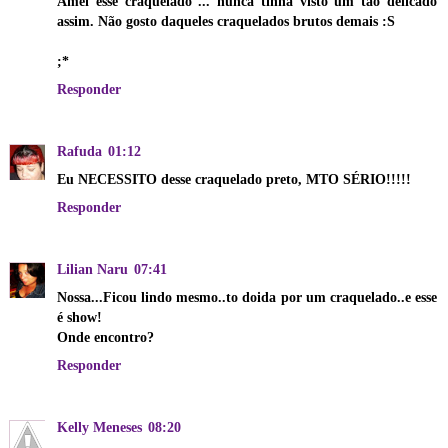
Amei esse craquelado ... nunca tinha visto um tão delicado
assim. Não gosto daqueles craquelados brutos demais :S
;*
Responder
Rafuda
01:12
Eu NECESSITO desse craquelado preto, MTO SÉRIO!!!!!
Responder
Lilian Naru
07:41
Nossa...Ficou lindo mesmo..to doida por um craquelado..e esse
é show!
Onde encontro?
Responder
Kelly Meneses
08:20