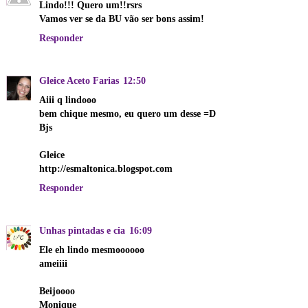
Lindo!!! Quero um!!rsrs
Vamos ver se da BU vão ser bons assim!
Responder
Gleice Aceto Farias
12:50
Aiii q lindooo
bem chique mesmo, eu quero um desse =D
Bjs
Gleice
http://esmaltonica.blogspot.com
Responder
Unhas pintadas e cia
16:09
Ele eh lindo mesmoooooo
ameiiii
Beijoooo
Monique