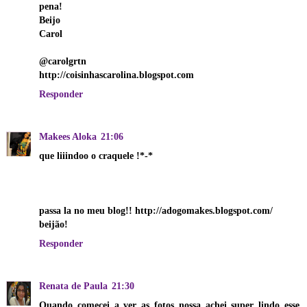
pena!
Beijo
Carol
@carolgrtn
http://coisinhascarolina.blogspot.com
Responder
Makees Aloka
21:06
que liiindoo o craquele !*-*
passa la no meu blog!! http://adogomakes.blogspot.com/
beijão!
Responder
Renata de Paula
21:30
Quando começei a ver as fotos nossa achei super lindo esse