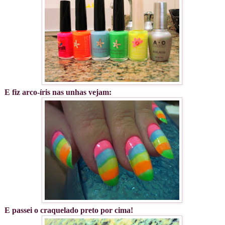
E fiz arco-íris nas unhas vejam:
E passei o craquelado preto por cima!