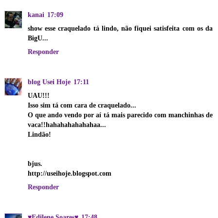
kanai
17:09
show esse craquelado tá lindo, não fiquei satisfeita com os da
BigU...
Responder
blog Usei Hoje
17:11
UAU!!!
Isso sim tá com cara de craquelado...
O que ando vendo por aí tá mais parecido com manchinhas de
vaca!!hahahahahahahaa...
Lindão!
bjus.
http://useihoje.blogspot.com
Responder
♥Edilene Soares♥
17:48