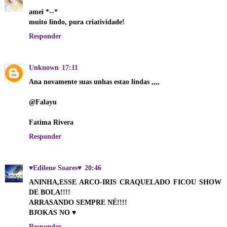
amei *--*
muito lindo, pura criatividade!
Responder
Unknown
17:11
Ana novamente suas unhas estao lindas ,,,,
@Falayu
Fatima Rivera
Responder
♥Edilene Soares♥
20:46
ANINHA,ESSE ARCO-IRIS CRAQUELADO FICOU SHOW
DE BOLA!!!!
ARRASANDO SEMPRE NÉ!!!!
BJOKAS NO ♥
Responder