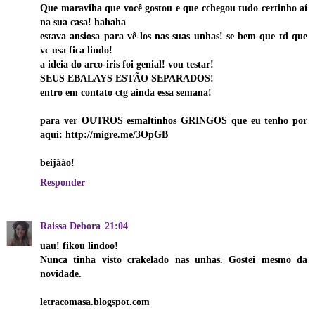
Que maraviha que você gostou e que cchegou tudo certinho aí
na sua casa! hahaha
estava ansiosa para vê-los nas suas unhas! se bem que td que
vc usa fica lindo!
a ideia do arco-iris foi genial! vou testar!
SEUS EBALAYS ESTÃO SEPARADOS!
entro em contato ctg ainda essa semana!
para ver OUTROS esmaltinhos GRINGOS que eu tenho por
aqui: http://migre.me/3OpGB
beijãão!
Responder
Raissa Debora
21:04
uau! fikou lindoo!
Nunca tinha visto crakelado nas unhas. Gostei mesmo da
novidade.
letracomasa.blogspot.com