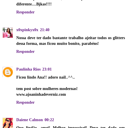
diferente....Bjkas!!!!
Responder
x0xpinkyx0x
21:40
Nossa deve ter dado bastante trabalho ajeitar todos os glitters
dessa forma, mas ficou muito bonito, parabéns!
Responder
Paulinha Rios
23:01
Ficou lindo Ana!! adoro nail..^^..
tem post sobre mulheres modernas!
www.ajoaninhadeverniz.com
Responder
Daiene Calmon
00:22
Que lindão, amei! Melhor impossível! Deve ter dado um