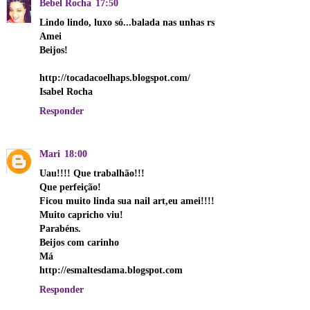
Bebel Rocha
17:50
Lindo lindo, luxo só...balada nas unhas rs
Amei
Beijos!
http://tocadacoelhaps.blogspot.com/
Isabel Rocha
Responder
Mari
18:00
Uau!!!! Que trabalhão!!!
Que perfeição!
Ficou muito linda sua nail art,eu amei!!!!
Muito capricho viu!
Parabéns.
Beijos com carinho
Má
http://esmaltesdama.blogspot.com
Responder