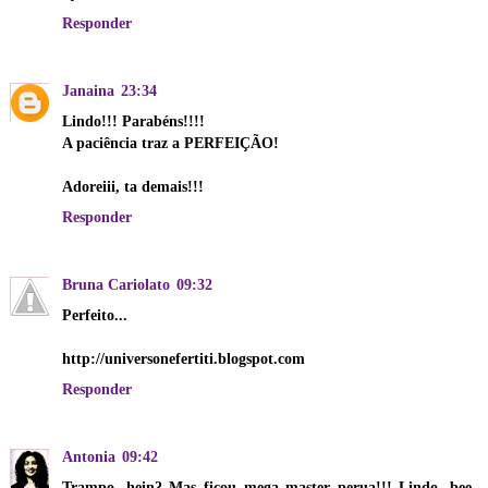
Responder
Janaina
23:34
Lindo!!! Parabéns!!!!
A paciência traz a PERFEIÇÃO!
Adoreiii, ta demais!!!
Responder
Bruna Cariolato
09:32
Perfeito...
http://universonefertiti.blogspot.com
Responder
Antonia
09:42
Trampo, hein? Mas ficou mega master perua!!! Lindo, bee,