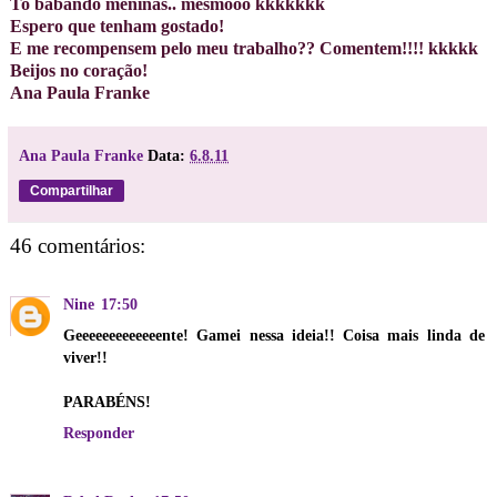
To babando meninas.. mesmooo kkkkkkk
Espero que tenham gostado!
E me recompensem pelo meu trabalho?? Comentem!!!! kkkkk
Beijos no coração!
Ana Paula Franke
Ana Paula Franke
Data:
6.8.11
Compartilhar
46 comentários:
Nine
17:50
Geeeeeeeeeeeeente! Gamei nessa ideia!! Coisa mais linda de
viver!!
PARABÉNS!
Responder