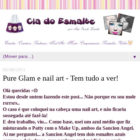
▼
06/08/2011
Pure Glam e nail art - Tem tudo a ver!
Olá queridas =D
Estou desde ontem fazendo este post... Não porque eu sou mole
rsrrsrs..
O caso é que coloquei na cabeça uma nail art, e não ficaria
sossegada até fazê-la!
E deu trabalho, viu... Como base, usei um azul médio que fiz
misturando o Patty com o Make Up, ambos da Sancion Angel.
Aí me perguntei... a Sancion Angel tem dois esmaltes azuis