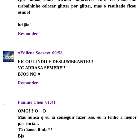
trabalhinho colocar glitter por glitter, mas o resultado ficou
ótimo!
beijão!
Responder
♥Edilene Soares♥
00:58
FICOU LINDO E DESLUMBRANTE!!!
VC ARRASA SEMPRE!!!
BJOS NO ♥
Responder
Pauline Chen
01:41
OMG!!! O__O
Mas nunca q eu ia conseguir fazer isso, eu ñ tenho a menor
paciência...
Tá tãaooo lindo!!!
Bjs