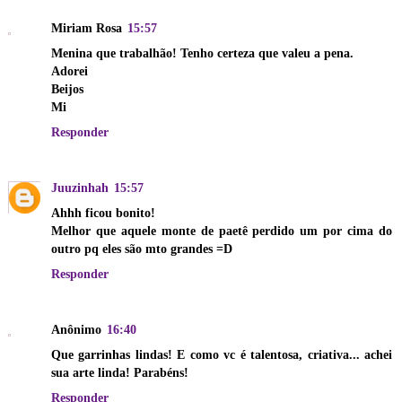
Miriam Rosa
15:57
Menina que trabalhão! Tenho certeza que valeu a pena.
Adorei
Beijos
Mi
Responder
Juuzinhah
15:57
Ahhh ficou bonito!
Melhor que aquele monte de paetê perdido um por cima do
outro pq eles são mto grandes =D
Responder
Anônimo
16:40
Que garrinhas lindas! E como vc é talentosa, criativa... achei
sua arte linda! Parabéns!
Responder