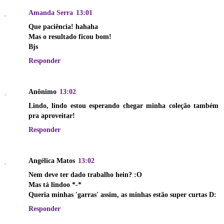
Amanda Serra
13:01
Que paciência! hahaha
Mas o resultado ficou bom!
Bjs
Responder
Anônimo
13:02
Lindo, lindo estou esperando chegar minha coleção também
pra aproveitar!
Responder
Angélica Matos
13:02
Nem deve ter dado trabalho hein? :O
Mas tá lindoo *-*
Queria minhas 'garras' assim, as minhas estão super curtas D:
Responder