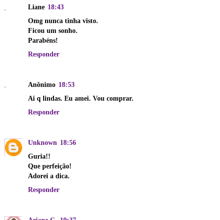
Liane
18:43
Omg nunca tinha visto.
Ficou um sonho.
Parabéns!
Responder
Anônimo
18:53
Ai q lindas. Eu amei. Vou comprar.
Responder
Unknown
18:56
Guria!!
Que perfeição!
Adorei a dica.
Responder
Ariane C.
19:37