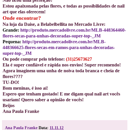
Não ficou uma perfeição?
Estou apaixonada pelas flores, e todas as possibilidades de nail
art que elas oferecem!
Onde encontrar?
Na loja da Daise, a Belabelbellita no Mercado Livre:
Grande:
http://produto.mercadolivre.com.br/MLB-448364460-
flores-secas-para-unhas-decoradas-super-top-_JM
Pequena:
http://produto.mercadolivre.com.br/MLB-
448366625-flores-secas-em-ramos-para-unhas-decoradas-
super-top-_JM
Ou pode comprar pelo telefone:
(31)25673627
Ela é super confiável e rápida nos envios!
Super recomendo!
Agora imaginem uma unha de noiva toda branca e cheia de
flores????
TU-DO!
Bom meninas, é isso aí!
Espero que tenham gostado! E me digam qual nail art vocês
usariam! Quero saber a opinião de vocês!
Beijos
Ana Paula Franke
Ana Paula Franke
Data:
11.11.12