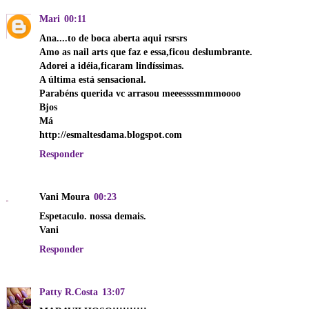
Mari
00:11
Ana....to de boca aberta aqui rsrsrs
Amo as nail arts que faz e essa,ficou deslumbrante.
Adorei a idéia,ficaram lindíssimas.
A última está sensacional.
Parabéns querida vc arrasou meeessssmmmoooo
Bjos
Má
http://esmaltesdama.blogspot.com
Responder
Vani Moura
00:23
Espetaculo. nossa demais.
Vani
Responder
Patty R.Costa
13:07