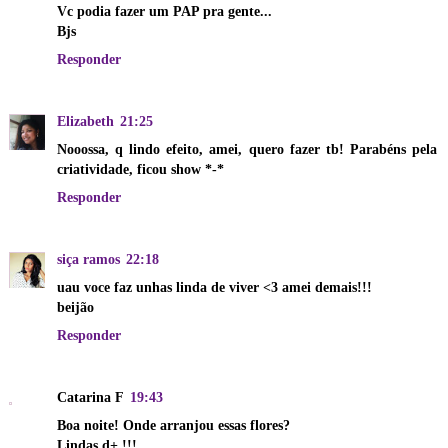
Vc podia fazer um PAP pra gente...
Bjs
Responder
Elizabeth
21:25
Nooossa, q lindo efeito, amei, quero fazer tb! Parabéns pela
criatividade, ficou show *-*
Responder
siça ramos
22:18
uau voce faz unhas linda de viver <3 amei demais!!!
beijão
Responder
Catarina F
19:43
Boa noite! Onde arranjou essas flores?
Lindas d+ !!!