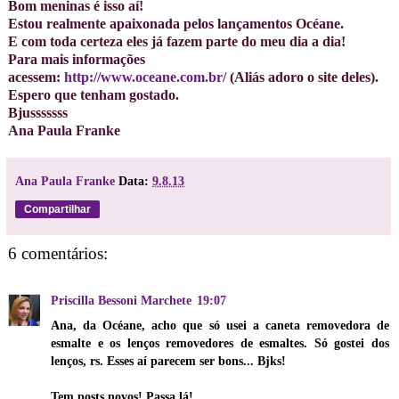
Bom meninas é isso aí!
Estou realmente apaixonada pelos lançamentos Océane.
E com toda certeza eles já fazem parte do meu dia a dia!
Para mais informações
acessem:
http://www.oceane.com.br/
(Aliás adoro o site deles).
Espero que tenham gostado.
Bjusssssss
Ana Paula Franke
Ana Paula Franke
Data:
9.8.13
Compartilhar
6 comentários:
Priscilla Bessoni Marchete
19:07
Ana, da Océane, acho que só usei a caneta removedora de
esmalte e os lenços removedores de esmaltes. Só gostei dos
lenços, rs. Esses aí parecem ser bons... Bjks!
Tem posts novos! Passa lá!