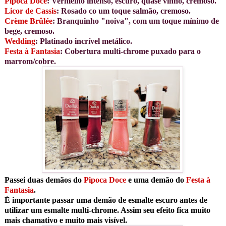
Pipoca Doce
: Vermelho intenso, escuro, quase vinho, cremoso.
Licor de Cassis
: Rosado co um toque salmão, cremoso.
Crème Brûlée
: Branquinho "noiva", com um toque mínimo de
bege, cremoso.
Wedding
: Platinado incrível metálico.
Festa à Fantasia
: Cobertura multi-chrome puxado para o
marrom/cobre.
Passei duas demãos do
Pipoca Doce
e uma demão do
Festa à
Fantasia
.
É importante passar uma demão de esmalte escuro antes de
utilizar um esmalte multi-chrome. Assim seu efeito fica muito
mais chamativo e muito mais visível.