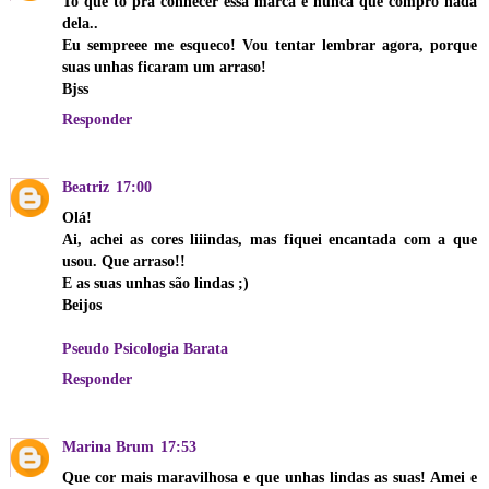
To que to pra conhecer essa marca e nunca que compro nada
dela..
Eu sempreee me esqueco! Vou tentar lembrar agora, porque
suas unhas ficaram um arraso!
Bjss
Responder
Beatriz
17:00
Olá!
Ai, achei as cores liiindas, mas fiquei encantada com a que
usou. Que arraso!!
E as suas unhas são lindas ;)
Beijos
Pseudo Psicologia Barata
Responder
Marina Brum
17:53
Que cor mais maravilhosa e que unhas lindas as suas! Amei e