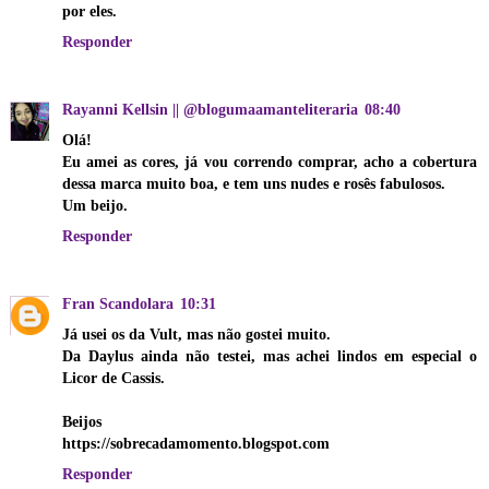
por eles.
Responder
Rayanni Kellsin || @blogumaamanteliteraria
08:40
Olá!
Eu amei as cores, já vou correndo comprar, acho a cobertura
dessa marca muito boa, e tem uns nudes e rosês fabulosos.
Um beijo.
Responder
Fran Scandolara
10:31
Já usei os da Vult, mas não gostei muito.
Da Daylus ainda não testei, mas achei lindos em especial o
Licor de Cassis.
Beijos
https://sobrecadamomento.blogspot.com
Responder