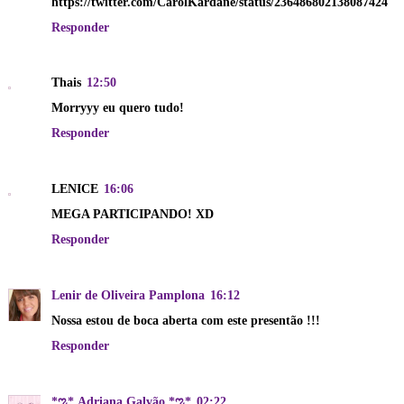
https://twitter.com/CarolKardane/status/236486802138087424
Responder
Thais
12:50
Morryyy eu quero tudo!
Responder
LENICE
16:06
MEGA PARTICIPANDO! XD
Responder
Lenir de Oliveira Pamplona
16:12
Nossa estou de boca aberta com este presentão !!!
Responder
*ಌ* Adriana Galvão *ಌ*
02:22