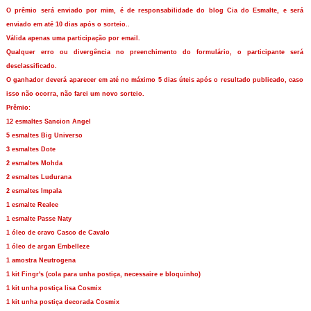
O prêmio será enviado por mim, é de responsabilidade do blog Cia do Esmalte, e será
enviado em até 10 dias após o sorteio..
Válida apenas uma participação por email.
Qualquer erro ou divergência no preenchimento do formulário, o participante será
desclassificado.
O ganhador deverá aparecer em até no máximo 5 dias úteis após o resultado publicado, caso
isso não ocorra, não farei um novo sorteio.
Prêmio:
12 esmaltes Sancion Angel
5 esmaltes Big Universo
3 esmaltes Dote
2 esmaltes Mohda
2 esmaltes Ludurana
2 esmaltes Impala
1 esmalte Realce
1 esmalte Passe Naty
1 óleo de cravo Casco de Cavalo
1 óleo de argan Embelleze
1 amostra Neutrogena
1 kit Fingr's (cola para unha postiça, necessaire e bloquinho)
1 kit unha postiça lisa Cosmix
1 kit unha postiça decorada Cosmix