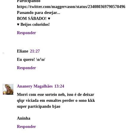
Participando
https://twitter.com/maggervason/status/234080369790570496
Passando para desejar...
BOM SÁBADO! ♥
♥ Beijos coloridos!
Responder
Eliane
21:27
Eu quero! \o/\o/
Responder
Ananery Magalhães
13:24
Morri com esse sorteio neh, isso é de deixar
qlqr viciada em esmaltes perder o sono kkk
super participando bjao
Aninha
Responder