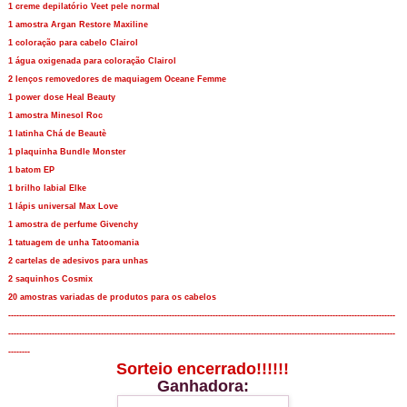
1 creme depilatório Veet pele normal
1 amostra Argan Restore Maxiline
1 coloração para cabelo Clairol
1 água oxigenada para coloração Clairol
2 lenços removedores de maquiagem Oceane Femme
1 power dose Heal Beauty
1 amostra Minesol Roc
1 latinha Chá de Beautè
1 plaquinha Bundle Monster
1 batom EP
1 brilho labial Elke
1 lápis universal Max Love
1 amostra de perfume Givenchy
1 tatuagem de unha Tatoomania
2 cartelas de adesivos para unhas
2 saquinhos Cosmix
20 amostras variadas de produtos para os cabelos
----------------------------------------------------------------------------------------------------------------------------------------------
----------------------------------------------------------------------------------------------------------------------------------------------
--------
Sorteio encerrado!!!!!!
Ganhadora: