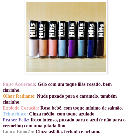
Pulso Acelerado
: Gelo com um toque lilás-rosado, bem
clarinho.
Olhar Radiante:
Nude puxado para o caramelo, também
clarinho.
Explode Coração:
Rosa bebê, com toque mínimo de salmão.
Tchutchuco:
Cinza médio, com toque azulado.
Pra ser Feliz:
Roxo intenso, puxado para o azul (e não para o
vermelho) com uma pitada fluo.
Louca Emoção:
Cinza asfalto, fechado e urbano.