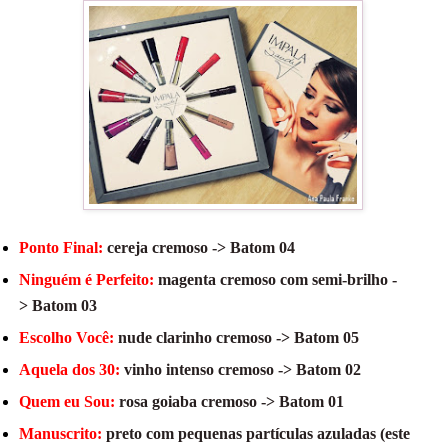
Ponto Final:
cereja
cremoso ->
Batom
04
Ninguém é Perfeito
:
magenta cremoso com semi-brilho -
>
Batom
03
Escolho Você:
nude clarinho cremoso ->
Batom
05
Aquela dos 30:
vinho intenso cremoso ->
Batom
02
Quem eu Sou
:
rosa goiaba cremoso ->
Batom
01
Manuscrito:
preto com pequenas partículas azuladas (este